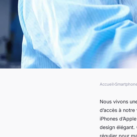
Accueil
›
Smartphon
SMARTPHONES
Comment vérifier et
Nous vivons une
d’accès à notre 
de santé de la batte
iPhones d’Apple 
design élégant. 
régulier pour ma