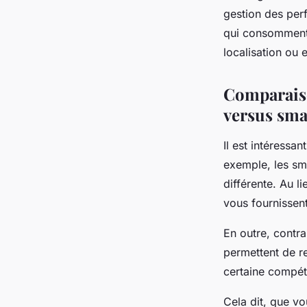
gestion des per
qui consomment 
localisation ou 
Comparaiso
versus sm
Il est intéressa
exemple, les sma
différente. Au l
vous fournissent
En outre, contr
permettent de r
certaine compéte
Cela dit, que vo