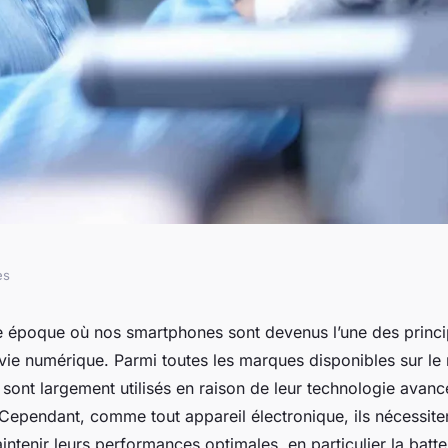
es
 comprendre l'état
 époque où nos smartphones sont devenus l’une des princi
vie numérique. Parmi toutes les marques disponibles sur le
rie sur un iPhone 12
sont largement utilisés en raison de leur technologie avanc
Cependant, comme tout appareil électronique, ils nécessiten
intenir leurs performances optimales, en particulier la batter