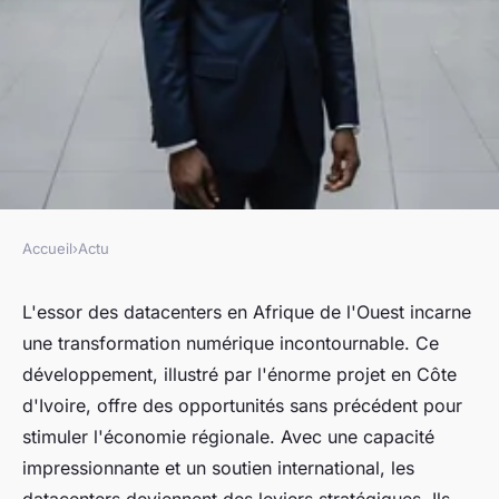
Accueil
›
Actu
ACTU
L'essor des datacenters en
L'essor des datacenters en Afrique de l'Ouest incarne
une transformation numérique incontournable. Ce
afrique de l'ouest : catalyseurs
développement, illustré par l'énorme projet en Côte
de la transformation
d'Ivoire, offre des opportunités sans précédent pour
numérique
stimuler l'économie régionale. Avec une capacité
impressionnante et un soutien international, les
Eva
•
6 décembre 2024
•
6 min de lecture