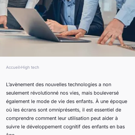
Accueil
›
High tech
HIGH TECH
Comment la technologie peut-
L’avènement des nouvelles technologies a non
seulement révolutionné nos vies, mais bouleversé
elle aider à suivre le
également le mode de vie des enfants. À une époque
développement cognitif des
où les écrans sont omniprésents, il est essentiel de
enfants en bas âge?
comprendre comment leur utilisation peut aider à
suivre le développement cognitif des enfants en bas
Manon
•
18 mars 2024
•
5 min de lecture