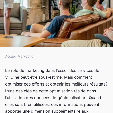
Accueil
›
Marketing
MARKETING
Comment tirer parti des
Le rôle du marketing dans l’essor des services de
VTC ne peut être sous-estimé. Mais comment
données de géolocalisation
optimiser ces efforts et obtenir les meilleurs résultats?
dans les campagnes
L’une des clés de cette optimisation réside dans
publicitaires d'un service de
l’utilisation des données de géolocalisation. Quand
VTC?
elles sont bien utilisées, ces informations peuvent
apporter une dimension supplémentaire aux